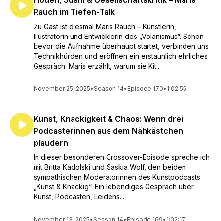
Hoden, Sushi & Gesellschaftskritik – Maris
Rauch im Tiefen-Talk
Zu Gast ist diesmal Maris Rauch – Künstlerin,
Illustratorin und Entwicklerin des „Volanismus“. Schon
bevor die Aufnahme überhaupt startet, verbinden uns
Technikhürden und eröffnen ein erstaunlich ehrliches
Gespräch. Maris erzählt, warum sie Kit...
November 25, 2025
•
Season 14
•
Episode 170
•
1:02:55
Kunst, Knackigkeit & Chaos: Wenn drei
Podcasterinnen aus dem Nähkästchen
plaudern
In dieser besonderen Crossover-Episode spreche ich
mit Britta Kadolski und Saskia Wolf, den beiden
sympathischen Moderatorinnen des Kunstpodcasts
„Kunst & Knackig“. Ein lebendiges Gespräch über
Kunst, Podcasten, Leidens...
November 13, 2025
•
Season 14
•
Episode 169
•
1:02:17