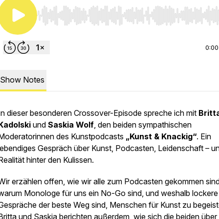
Use Left/Right to seek, Home/End to jump to start o
0:00
Show Notes
In dieser besonderen Crossover-Episode spreche ich mit
Britt
Kadolski
und
Saskia Wolf
, den beiden sympathischen
Moderatorinnen des Kunstpodcasts
„Kunst & Knackig“
. Ein
lebendiges Gespräch über Kunst, Podcasten, Leidenschaft – un
Realität hinter den Kulissen.
Wir erzählen offen, wie wir alle zum Podcasten gekommen sind
warum Monologe für uns ein No-Go sind, und weshalb lockere
Gespräche der beste Weg sind, Menschen für Kunst zu begeist
Britta und Saskia berichten außerdem, wie sich die beiden über