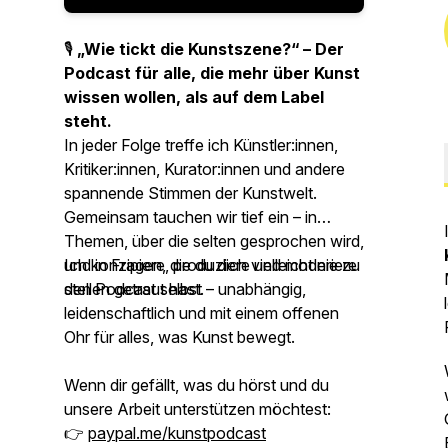
🎙
„Wie tickt die Kunstszene?“ – Der
Podcast für alle, die mehr über Kunst
wissen wollen, als auf dem Label
steht.
In jeder Folge treffe ich Künstler:innen,
Kritiker:innen, Kurator:innen und andere
spannende Stimmen der Kunstwelt.
Gemeinsam tauchen wir tief ein – in
Themen, über die selten gesprochen wird,
und in Fragen, die du dich vielleicht nie zu
Ich konzipiere, produziere und moderiere
stellen getraut hast.
den Podcast selbst – unabhängig,
leidenschaftlich und mit einem offenen
Ohr für alles, was Kunst bewegt.
Wenn dir gefällt, was du hörst und du
unsere Arbeit unterstützen möchtest:
👉
paypal.me/kunstpodcast