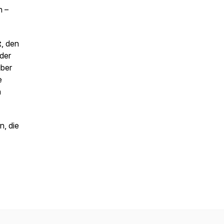
n –
t
, den
der
über
e
n
n, die