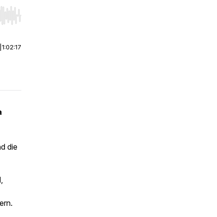
r end. Hold shift to jump forward or backward.
|
1:02:17
a
d die
,
ern.