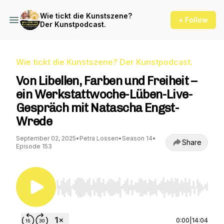
Wie tickt die Kunstszene?
+ Follow
Der Kunstpodcast.
Wie tickt die Kunstszene? Der Kunstpodcast.
Von Libellen, Farben und Freiheit –
ein Werkstattwoche-Lüben-Live-
Gespräch mit Natascha Engst-
Wrede
September 02, 2025
•
Petra Lossen
•
Season 14
•
Share
Episode 153
Use Left/Right to seek, Home/End to jump to st
0:00
|
14:04