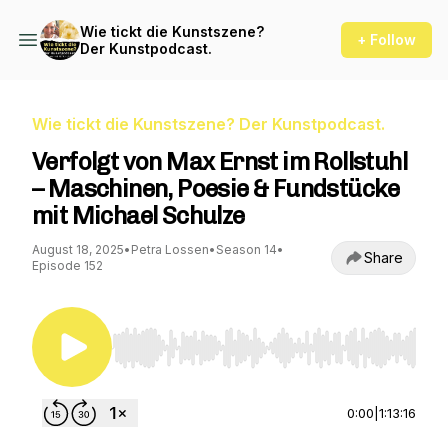
Wie tickt die Kunstszene?
+ Follow
Der Kunstpodcast.
Wie tickt die Kunstszene? Der Kunstpodcast.
Verfolgt von Max Ernst im Rollstuhl
– Maschinen, Poesie & Fundstücke
mit Michael Schulze
August 18, 2025
•
Petra Lossen
•
Season 14
•
Share
Episode 152
Use Left/Right to seek, Home/End to jump to st
0:00
|
1:13:16