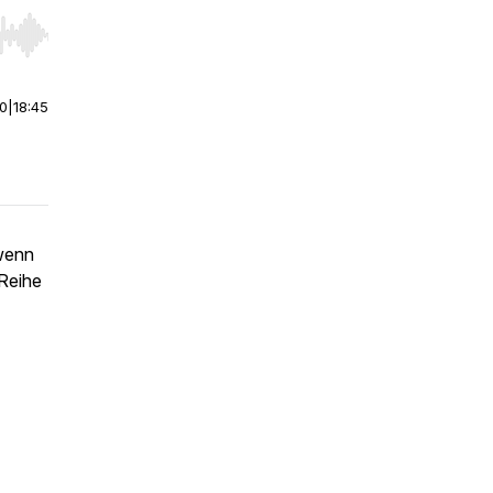
r end. Hold shift to jump forward or backward.
00
|
18:45
 wenn
 Reihe