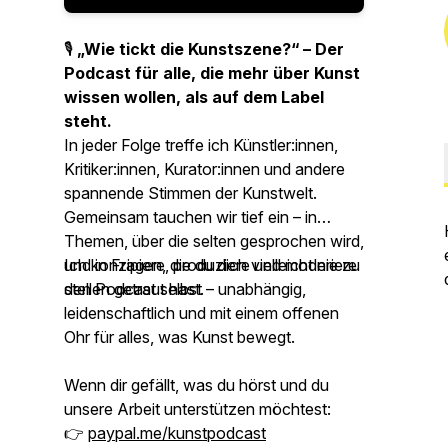
🎙
„Wie tickt die Kunstszene?“ – Der
Podcast für alle, die mehr über Kunst
wissen wollen, als auf dem Label
steht.
In jeder Folge treffe ich Künstler:innen,
Kritiker:innen, Kurator:innen und andere
spannende Stimmen der Kunstwelt.
Gemeinsam tauchen wir tief ein – in
Themen, über die selten gesprochen wird,
und in Fragen, die du dich vielleicht nie zu
Ich konzipiere, produziere und moderiere
stellen getraut hast.
den Podcast selbst – unabhängig,
leidenschaftlich und mit einem offenen
Ohr für alles, was Kunst bewegt.
Wenn dir gefällt, was du hörst und du
unsere Arbeit unterstützen möchtest:
👉
paypal.me/kunstpodcast