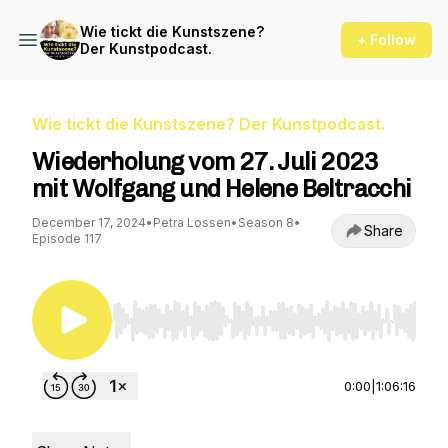
Wie tickt die Kunstszene?
+ Follow
Der Kunstpodcast.
Wie tickt die Kunstszene? Der Kunstpodcast.
Wiederholung vom 27. Juli 2023
mit Wolfgang und Helene Beltracchi
December 17, 2024
•
Petra Lossen
•
Season 8
•
Share
Episode 117
Use Left/Right to seek, Home/End to jump to st
0:00
|
1:06:16