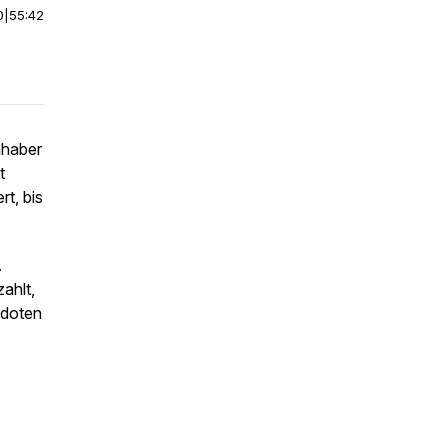
0
|
55:42
nhaber
t
rt, bis
.
ahlt,
kdoten