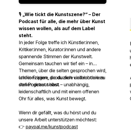
🎙
„Wie tickt die Kunstszene?“ – Der
Podcast für alle, die mehr über Kunst
wissen wollen, als auf dem Label
steht.
In jeder Folge treffe ich Künstler:innen,
Kritiker:innen, Kurator:innen und andere
spannende Stimmen der Kunstwelt.
Gemeinsam tauchen wir tief ein – in
Themen, über die selten gesprochen wird,
und in Fragen, die du dich vielleicht nie zu
Ich konzipiere, produziere und moderiere
stellen getraut hast.
den Podcast selbst – unabhängig,
leidenschaftlich und mit einem offenen
Ohr für alles, was Kunst bewegt.
Wenn dir gefällt, was du hörst und du
unsere Arbeit unterstützen möchtest:
👉
paypal.me/kunstpodcast