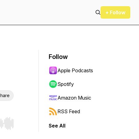
+ Follow
Follow
Apple Podcasts
Spotify
hare
Amazon Music
RSS Feed
See All
r end. Hold shift to jump forward or backward.