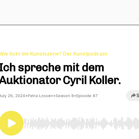
Wie tickt die Kunstszene? Der Kunstpodcast.
Ich spreche mit dem
Auktionator Cyril Koller.
S
July 26, 2024
•
Petra Lossen
•
Season 8
•
Episode 87
Use Left/Right to seek, Home/End to jump to start o